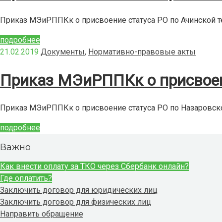
Приказ МЭиРППКк о присвоение статуса РО по Ачинской т
подробнее
21.02.2019
Документы
,
Нормативно-правовые акты
Приказ МЭиРППКк о присвоени
Приказ МЭиРППКк о присвоение статуса РО по Назаровско
подробнее
Важно
Как внести оплату за ТКО через Сбербанк онлайн?
Где оплатить?
Заключить договор для юридических лиц
Заключить договор для физических лиц
Направить обращение