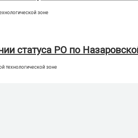
ехнологической зоне
и статуса РО по Назаровской
й технологической зоне