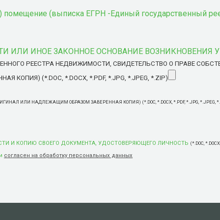
ое) помещение (выписка ЕГРН -Единый государственный р
И ИЛИ ИНОЕ ЗАКОННОЕ ОСНОВАНИЕ ВОЗНИКНОВЕНИЯ 
ЕННОГО РЕЕСТРА НЕДВИЖИМОСТИ, СВИДЕТЕЛЬСТВО О ПРАВЕ СОБСТ
ИЯ) (*.DOC, *.DOCX, *.PDF, *.JPG, *.JPEG, *.ZIP)
ИГИНАЛ ИЛИ НАДЛЕЖАЩИМ ОБРАЗОМ ЗАВЕРЕННАЯ КОПИЯ) (*.DOC, *.DOCX, *.PDF, *.JPG, *.JPEG, *.
СТИ И КОПИЮ СВОЕГО ДОКУМЕНТА, УДОСТОВЕРЯЮЩЕГО ЛИЧНОСТЬ
(*.DOC, *.DOCX,
и
согласен на обработку персональных данных