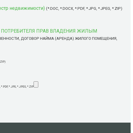
еестр недвижимости)
(*.DOC, *.DOCX, *.PDF, *.JPG, *.JPEG, *.ZIP)
У ПОТРЕБИТЕЛЯ ПРАВ ВЛАДЕНИЯ ЖИЛЫМ
ВЕННОСТИ, ДОГОВОР НАЙМА (АРЕНДА) ЖИЛОГО ПОМЕЩЕНИЯ,
ZIP)
 *.PDF, *.JPG, *.JPEG, *.ZIP